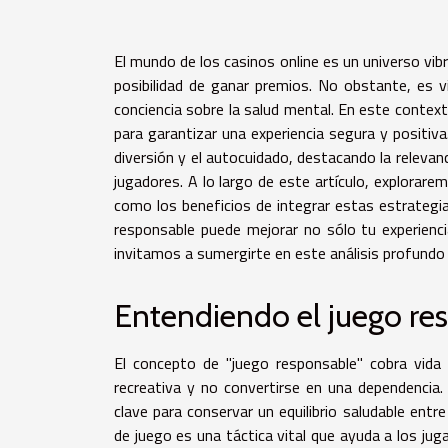
El mundo de los casinos online es un universo vib
posibilidad de ganar premios. No obstante, es vi
conciencia sobre la salud mental. En este context
para garantizar una experiencia segura y positiva.
diversión y el autocuidado, destacando la relevan
jugadores. A lo largo de este artículo, explorar
como los beneficios de integrar estas estrategia
responsable puede mejorar no sólo tu experiencia
invitamos a sumergirte en este análisis profundo
Entendiendo el juego re
El concepto de "juego responsable" cobra vida
recreativa y no convertirse en una dependencia.
clave para conservar un equilibrio saludable entre
de juego es una táctica vital que ayuda a los ju