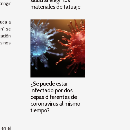
salud al elegir los
ringir
materiales de tatuaje
yuda a
ón" se
cación
asinos
¿Se puede estar
infectado por dos
cepas diferentes de
coronavirus al mismo
tiempo?
 en el