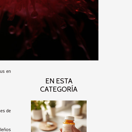
rus en
EN ESTA
CATEGORÍA
tes de
leños