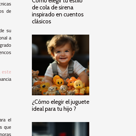
Cómo elegir tu estilo
cnicas
de cola de sirena
dos de
inspirado en cuentos
clásicos
 de su
onal a
agrado
uencos
a este
nancia
¿Cómo elegir el juguete
ideal para tu hijo ?
ara el
os que
onoras