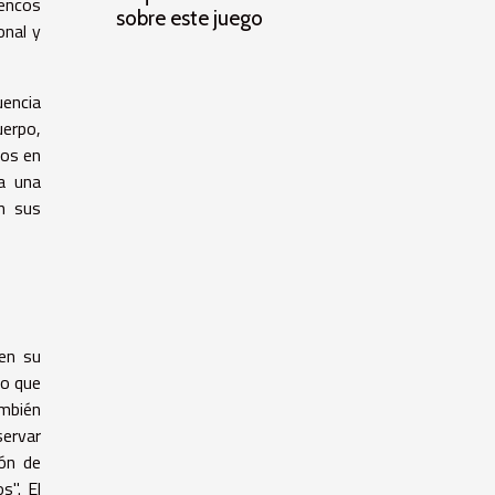
uencos
sobre este juego
onal y
uencia
uerpo,
nos en
 a una
en sus
 en su
co que
ambién
servar
ión de
s". El