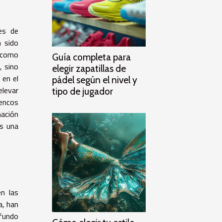
des de
n sido
n como
Guía completa para
, sino
elegir zapatillas de
 en el
pádel según el nivel y
elevar
tipo de jugador
uencos
nación
es una
n las
a, han
ofundo