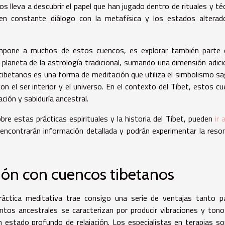
s lleva a descubrir el papel que han jugado dentro de rituales y té
 en constante diálogo con la metafísica y los estados altera
compone a muchos de estos cuencos, es explorar también parte
planeta de la astrología tradicional, sumando una dimensión adici
s tibetanos es una forma de meditación que utiliza el simbolismo s
on el ser interior y el universo. En el contexto del Tíbet, estos c
ción y sabiduría ancestral.
re estas prácticas espirituales y la historia del Tíbet, pueden
ir 
encontrarán información detallada y podrán experimentar la reso
ión con cuencos tibetanos
ráctica meditativa trae consigo una serie de ventajas tanto p
entos ancestrales se caracterizan por producir vibraciones y ton
 estado profundo de relajación. Los especialistas en terapias s