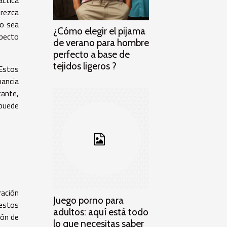
frezca
io sea
¿Cómo elegir el pijama
specto
de verano para hombre
perfecto a base de
tejidos ligeros ?
 Estos
nancia
cante,
 puede
ración
Juego porno para
 estos
adultos: aquí está todo
ión de
lo que necesitas saber