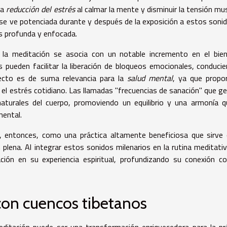
la
reducción del estrés
al calmar la mente y disminuir la tensión mus
e ve potenciada durante y después de la exposición a estos sonid
s profunda y enfocada.
la meditación se asocia con un notable incremento en el bien
 pueden facilitar la liberación de bloqueos emocionales, conduci
ecto es de suma relevancia para la
salud mental
, ya que propo
el estrés cotidiano. Las llamadas "frecuencias de sanación" que g
aturales del cuerpo, promoviendo un equilibrio y una armonía 
mental.
a, entonces, como una práctica altamente beneficiosa que sirv
plena. Al integrar estos sonidos milenarios en la rutina meditativ
ión en su experiencia espiritual, profundizando su conexión c
con cuencos tibetanos
editación puede ser una transformación enriquecedora para la pr