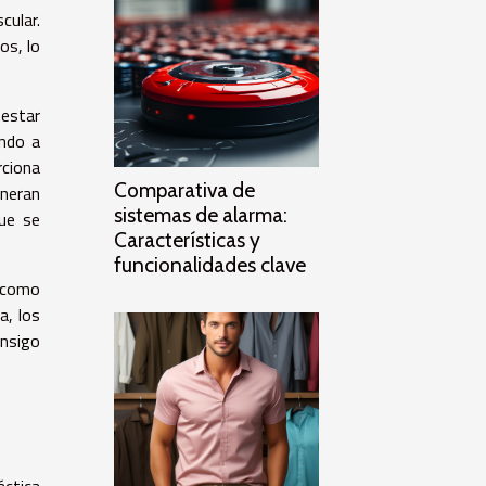
cular.
os, lo
estar
endo a
rciona
Comparativa de
eneran
sistemas de alarma:
que se
Características y
funcionalidades clave
e como
a, los
onsigo
áctica