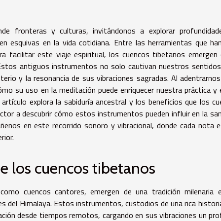
ende fronteras y culturas, invitándonos a explorar profundida
n esquivas en la vida cotidiana. Entre las herramientas que ha
a facilitar este viaje espiritual, los cuencos tibetanos emerge
 Estos antiguos instrumentos no solo cautivan nuestros sentidos
erio y la resonancia de sus vibraciones sagradas. Al adentrarnos
mo su uso en la meditación puede enriquecer nuestra práctica y 
artículo explora la sabiduría ancestral y los beneficios que los c
lector a descubrir cómo estos instrumentos pueden influir en la sa
páñenos en este recorrido sonoro y vibracional, donde cada nota 
rior.
e los cuencos tibetanos
como cuencos cantores, emergen de una tradición milenaria e
es del Himalaya. Estos instrumentos, custodios de una rica histori
ación desde tiempos remotos, cargando en sus vibraciones un pr