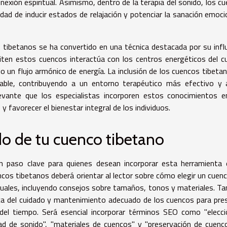
nexión espiritual. Asimismo, dentro de la terapia del sonido, los c
ad de inducir estados de relajación y potenciar la sanación emoci
 tibetanos se ha convertido en una técnica destacada por su infl
miten estos cuencos interactúa con los centros energéticos del c
do un flujo armónico de energía. La inclusión de los cuencos tibeta
rable, contribuyendo a un entorno terapéutico más efectivo y
relevante que los especialistas incorporen estos conocimientos 
 favorecer el bienestar integral de los individuos.
o de tu cuenco tibetano
n paso clave para quienes desean incorporar esta herramienta
cos tibetanos deberá orientar al lector sobre cómo elegir un cuen
duales, incluyendo consejos sobre tamaños, tonos y materiales. T
ca del cuidado y mantenimiento adecuado de los cuencos para pre
o del tiempo. Será esencial incorporar términos SEO como "elecc
ad de sonido", "materiales de cuencos" y "preservación de cuenco