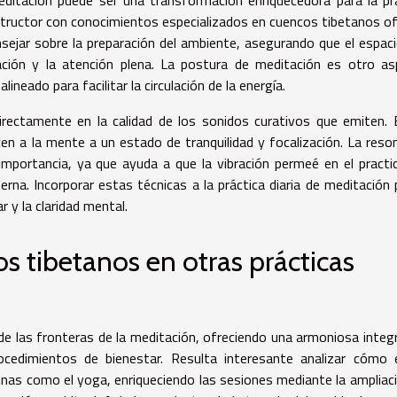
structor con conocimientos especializados en cuencos tibetanos o
sejar sobre la preparación del ambiente, asegurando que el espac
ración y la atención plena. La postura de meditación es otro a
neado para facilitar la circulación de la energía.
rectamente en la calidad de los sonidos curativos que emiten.
cen a la mente a un estado de tranquilidad y focalización. La reso
mportancia, ya que ayuda a que la vibración permeé en el practi
terna. Incorporar estas técnicas a la práctica diaria de meditación
 y la claridad mental.
s tibetanos en otras prácticas
nde las fronteras de la meditación, ofreciendo una armoniosa integ
rocedimientos de bienestar. Resulta interesante analizar cómo
linas como el yoga, enriqueciendo las sesiones mediante la ampliac