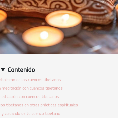
Contenido
mbolismo de los cuencos tibetanos
la meditación con cuencos tibetanos
meditación con cuencos tibetanos
cos tibetanos en otras prácticas espirituales
 y cuidando de tu cuenco tibetano