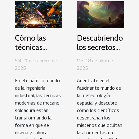
Cómo las
Descubriendo
técnicas
los secretos
modernas de
de las
Sáb. 7 de febrero de
Vie. 18 de abril de
mecano-
tormentas en
2026
2025
soldadura
planetas
En el dinámico mundo
Adéntrate en el
están
lejanos
de la ingeniería
fascinante mundo de
remodelando
industrial, las técnicas
la meteorología
la
modernas de mecano-
espacial y descubre
soldadura están
cómo los científicos
construcción
transformando la
desentrañan los
de
forma en que se
misterios que ocultan
maquinaria
diseña y fabrica
las tormentas en