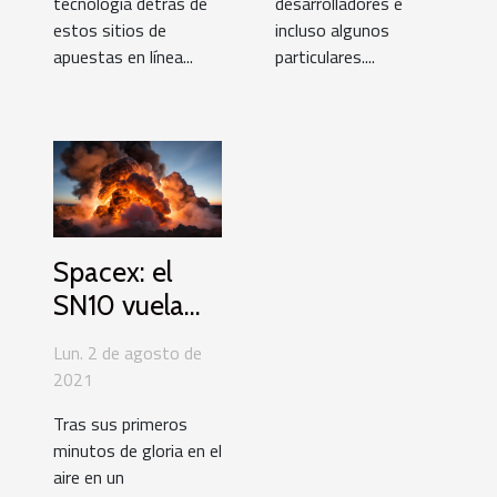
tecnología detrás de
desarrolladores e
estos sitios de
incluso algunos
apuestas en línea...
particulares....
Spacex: el
SN10 vuela
por los aires
Lun. 2 de agosto de
tras un
2021
desastroso
Tras sus primeros
aterrizaje
minutos de gloria en el
aire en un