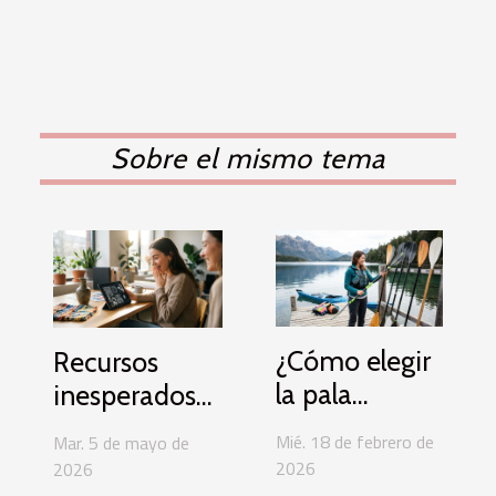
Sobre el mismo tema
¿Cómo elegir
Recursos
la pala
inesperados
adecuada
para
Mié. 18 de febrero de
Mar. 5 de mayo de
para tu
optimizar la
2026
2026
kayak?
comunicación