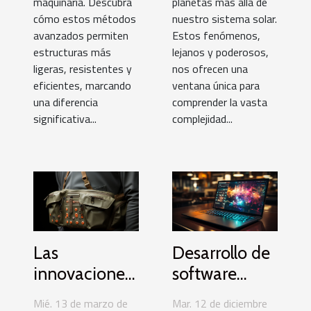
maquinaria. Descubra
planetas más allá de
cómo estos métodos
nuestro sistema solar.
avanzados permiten
Estos fenómenos,
estructuras más
lejanos y poderosos,
ligeras, resistentes y
nos ofrecen una
eficientes, marcando
ventana única para
una diferencia
comprender la vasta
significativa...
complejidad...
Las
Desarrollo de
innovaciones
software
en materiales
personalizado
Mié. 13 de marzo de
Mar. 12 de diciembre