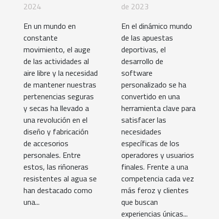
resistentes al
para apuestas
2024
de 2023
agua para
deportivas:
En un mundo en
En el dinámico mundo
riñoneras
tendencias y
constante
de las apuestas
desafíos
movimiento, el auge
deportivas, el
de las actividades al
desarrollo de
aire libre y la necesidad
software
de mantener nuestras
personalizado se ha
pertenencias seguras
convertido en una
y secas ha llevado a
herramienta clave para
una revolución en el
satisfacer las
diseño y fabricación
necesidades
de accesorios
específicas de los
personales. Entre
operadores y usuarios
estos, las riñoneras
finales. Frente a una
resistentes al agua se
competencia cada vez
han destacado como
más feroz y clientes
una...
que buscan
experiencias únicas...