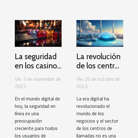
La seguridad
La revolución
en los casinos
de los centros
online:
de llamadas:
Vie. 3 de noviembre de
Vie. 20 de octubre de
¿Cómo
Pasando a la
2023
2023
proteger tus
nube
En el mundo digital de
La era digital ha
datos?
hoy, la seguridad en
revolucionado el
línea es una
mundo de los
preocupación
negocios y el sector
creciente para todos
de los centros de
los usuarios de
llamadas no es una